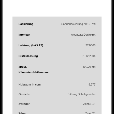
Lackierung
Sonderlackierung NYC Taxi
Interieur
Alcantara Dunkelrot
Leistung (kW / PS)
372/506
Erstzulassung
01.12.2004
abgel.
40.100 km
Kilometer-/Meilenstand
Hubraum in ccm
8.277
Getriebe
6-Gang Schaltgetriebe
Zylinder
Zehn (10)
Türen
Zwei (2)