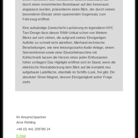
durch einen renommierten Bootsbauer auf den Innenraum
angepasst wurden, präsentieren einen Blick, der durch seinen
besonderen Einsatz einen spannenden Gegensatz zum
Fahrzeug eröffnet.
Eine aufwändige Zweischicht-Lackierung im legendären NYC
Taxi-Design lässt dieses RAM-Unikat schon von Weitem
Blicke auf sich ziehen, die aufgrund seines Einzigartigen
Auftritts so schnell nicht abreißen. Allerhand technische
Berarbeitungen, wie eine leistungsstarke Audio-Anlage, einem
Sternenhimmel sowie einer Eiswürfelmaschine mit
Kühlschrank lassen die Herzen eines jeden Enthusiasten
höher schlagen! Das Highlight eröffnet sich im Stand, wenn die
elektrische Heckabdeckung dem Blick auf die komplett neu
aufgebaute Ladefläche, ebenfalls im Schiffs-Look, frei gibt. Ein
absoluter Show-Magnet, dessen Einzigartigkeit außer Frage
steht.
Ihr Ansprechpartner
Arne Rehling
+49 (0) 441 209780 24
E-Mail