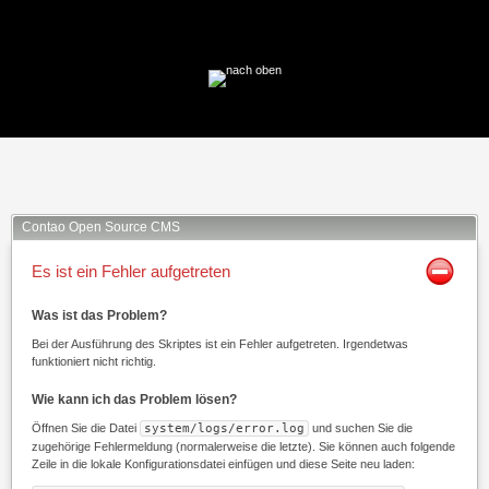
Facebook
Twitter
Xing
Mail
Contao Open Source CMS
Es ist ein Fehler aufgetreten
Was ist das Problem?
Bei der Ausführung des Skriptes ist ein Fehler aufgetreten. Irgendetwas
funktioniert nicht richtig.
Wie kann ich das Problem lösen?
Öffnen Sie die Datei
system/logs/error.log
und suchen Sie die
zugehörige Fehlermeldung (normalerweise die letzte). Sie können auch folgende
Zeile in die lokale Konfigurationsdatei einfügen und diese Seite neu laden: