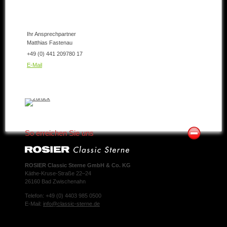
Ihr Ansprechpartner
Matthias Fastenau
+49 (0) 441 209780 17
E-Mail
So erreichen Sie uns
ROSIER Classic Sterne GmbH & Co. KG
Käthe-Kruse-Straße 22–24
26160 Bad Zwischenahn
Telefon: +49 (0) 4403 985 0500
E-Mail:
info@classic-sterne.de