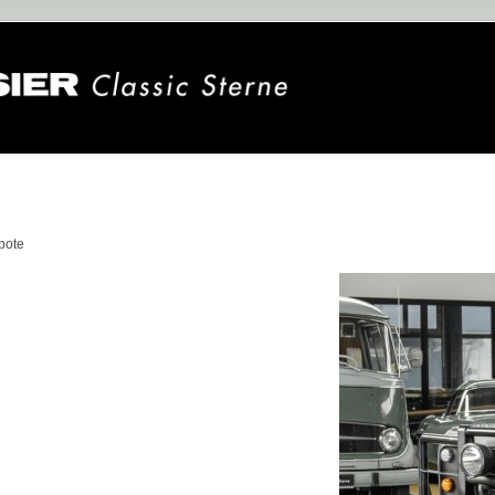
n
bote