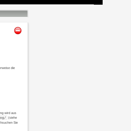
rweise die
ung wird aus
og/
(siehe
rchsuchen Sie