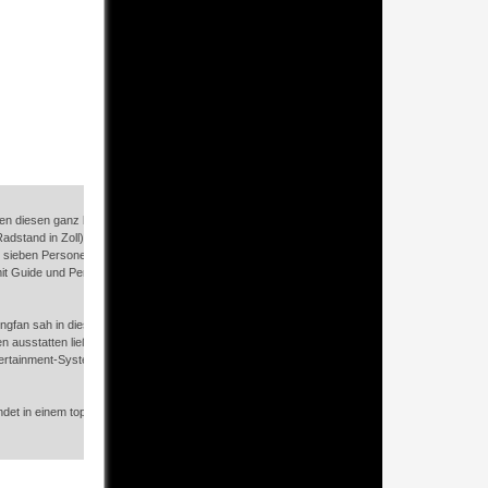
hnen diesen ganz besonderen Land Rover Defender anbieten zu können. Neben den Defender
Radstand in Zoll), wurde in exklusiver Kleinstauflage auch der Defender 147 gebaut. Der Spe
zu sieben Personen wurde vorwiegend für den Einsatz auf den Safari-Lodgen gebaut und ermö
it Guide und Personal inkl. Ausrüstung. Nur etwa 60 Fahrzeuge mit langem Radstand wurd
gfan sah in diesem Siebensitzer die ideale Basis eines (Groß-)Familien-Fahrzeugs, das er 
 ausstatten ließ. Der Umbau zum Linkslenker machen diesen, ohnehin schon besonderen De
ertainment-System sowie eine Klimaanlagen sorgen für angenehme Reisen, ganz gleich, wie
det in einem topgepflegten Zustand und wird im Kundenauftrag verkauft. Wir freuen uns auf 