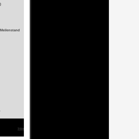
)
90/122
24.05.2002
/Meilenstand
202.025 km
2.495
5-Gang Handschaltung
Fünf (5)
Sechs (6)
Diesel
r
KOMMLANDRDEFLANG
Interesse?