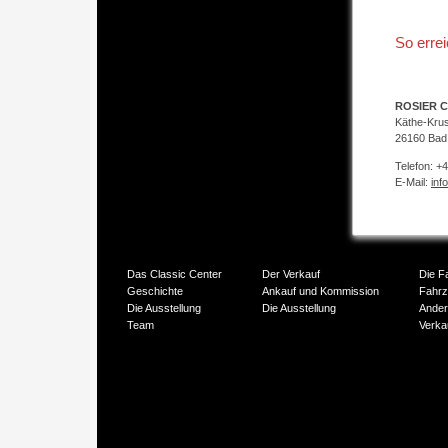
So erre
ROSIER C
Käthe-Kru
26160 Bad
Telefon: +
E-Mail:
inf
Das Classic Center
Der Verkauf
Die F
Geschichte
Ankauf und Kommission
Fahr
Die Ausstellung
Die Ausstellung
Ander
Team
Verka