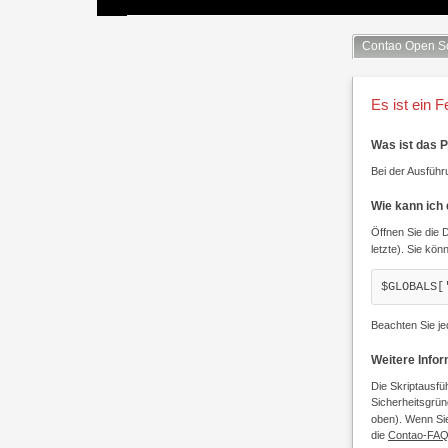
Contao Open S
Es ist ein F
Was ist das 
Bei der Ausführu
Wie kann ich
Öffnen Sie die 
letzte). Sie kön
$GLOBALS[
Beachten Sie je
Weitere Info
Die Skriptausfü
Sicherheitsgrün
oben). Wenn Sie
die
Contao-FA