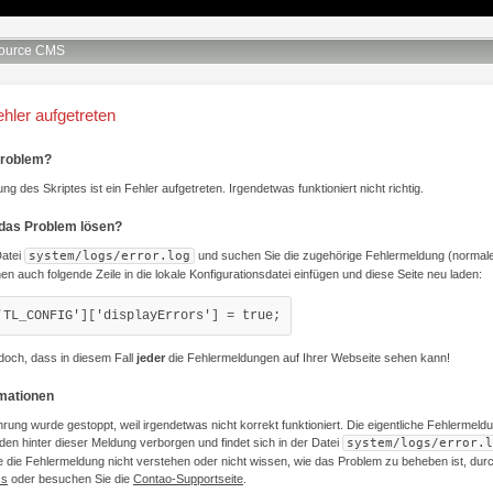
ource CMS
ehler aufgetreten
Problem?
ng des Skriptes ist ein Fehler aufgetreten. Irgendetwas funktioniert nicht richtig.
 das Problem lösen?
Datei
system/logs/error.log
und suchen Sie die zugehörige Fehlermeldung (normale
nen auch folgende Zeile in die lokale Konfigurationsdatei einfügen und diese Seite neu laden:
'TL_CONFIG']['displayErrors'] = true;
doch, dass in diesem Fall
jeder
die Fehlermeldungen auf Ihrer Webseite sehen kann!
rmationen
hrung wurde gestoppt, weil irgendetwas nicht korrekt funktioniert. Die eigentliche Fehlermeld
den hinter dieser Meldung verborgen und findet sich in der Datei
system/logs/error.l
 die Fehlermeldung nicht verstehen oder nicht wissen, wie das Problem zu beheben ist, du
Qs
oder besuchen Sie die
Contao-Supportseite
.