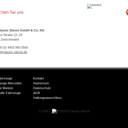
ichen Sie uns
lassic Sterne GmbH & Co. KG
se-Straße 22–24
 Zwischenahn
49 (0) 4403 985 0500
o@classic-sterne.de
ahrzeuge
Kontakt
zeuge Mercedes
Impressum
e Marken
Datenschutz
ufte Fahrzeuge
AGB
Haftungsausschluss
© 2026