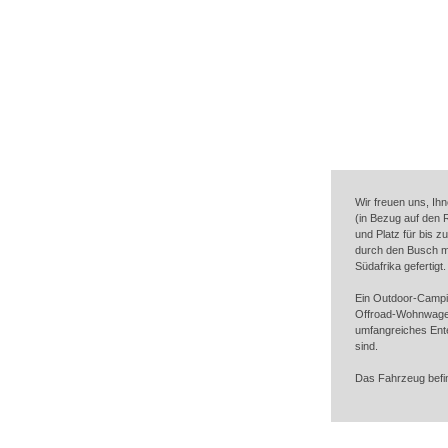
Wir freuen uns, I
(in Bezug auf den 
und Platz für bis 
durch den Busch m
Südafrika gefertigt.
Ein Outdoor-Campin
Offroad-Wohnwagen
umfangreiches Ent
sind.
Das Fahrzeug befin