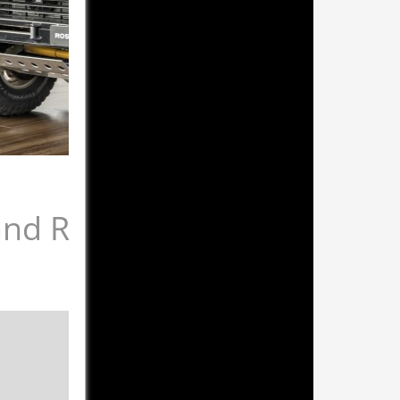
and Rover Defender 147 6-
langer Radstand, 6-Türen, absolute Rarität
Grau
Stoff Schwarz