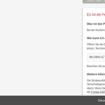
Contao Open S
Es ist ein F
Was ist das 
Bei der Ausführu
Wie kann ich
Öffnen Sie die 
letzte). Sie kön
$GLOBALS[
Beachten Sie je
Weitere Info
Die Skriptausfü
Sicherheitsgrün
oben). Wenn Sie
die
Contao-FA
Diese