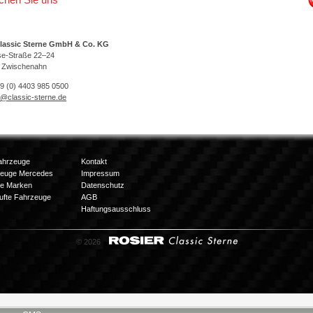
lassic Sterne GmbH & Co. KG
se-Straße 22–24
 Zwischenahn
49 (0) 4403 985 0500
o@classic-sterne.de
ahrzeuge
Kontakt
zeuge Mercedes
Impressum
e Marken
Datenschutz
ufte Fahrzeuge
AGB
Haftungsausschluss
© 2026