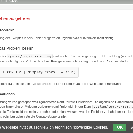
ource CMS
ehler aufgetreten
Problem?
ng des Skriptes ist ein Fehler aufgetreten. Irgendetwas funktioniert nicht richtig.
 das Problem lösen?
Datei
system/logs/error.log
und suchen Sie die zugehörige Fehlermeldung (normale
nen auch folgende Zeile in die lokale Konfigurationsdatei einfügen und diese Seite neu laden:
'TL_CONFIG']['displayErrors'] = true;
doch, dass in diesem Fall
jeder
die Fehlermeldungen auf Ihrer Webseite sehen kann!
rmationen
hrung wurde gestoppt, weil irgendetwas nicht korrekt funktioniert. Die eigentliche Fehlermeld
den hinter dieser Meldung verborgen und findet sich in der Datei
system/logs/error.l
 die Fehlermeldung nicht verstehen oder nicht wissen, wie das Problem zu beheben ist, du
Qs
oder besuchen Sie die
Contao-Supportseite
.
 Webseite nutzt ausschließlich technisch notwendige Cookies.
OK
W
Legen Sie ein Template namens
templates/be_error.html5
an, um diese Meldung anzupassen