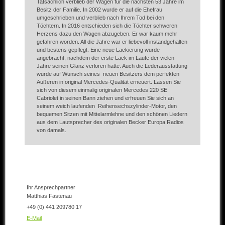
Tatsächlich verblieb der Wagen für die nächsten 53 Jahre im
Besitz der Familie. In 2002 wurde er auf die Ehefrau
umgeschrieben und verblieb nach Ihrem Tod bei den
Töchtern. In 2016 entschieden sich die Töchter schweren
Herzens dazu den Wagen abzugeben. Er war kaum mehr
gefahren worden. All die Jahre war er liebevoll instandgehalten
und bestens gepflegt. Eine neue Lackierung wurde
angebracht, nachdem der erste Lack im Laufe der vielen
Jahre seinen Glanz verloren hatte. Auch die Lederausstattung
wurde auf Wunsch seines neuen Besitzers dem perfekten
Äußeren in original Mercedes-Qualität erneuert. Lassen Sie
sich von diesem einmalig originalen Mercedes 220 SE
Cabriolet in seinen Bann ziehen und erfreuen Sie sich an
seinem weich laufenden Reihensechszylinder-Motor, den
bequemen Sitzen mit Mittelarmlehne und den schönen Liedern
aus dem Lautsprecher des originalen Becker Europa Radios
von damals.
Ihr Ansprechpartner
Matthias Fastenau
+49 (0) 441 209780 17
E-Mail