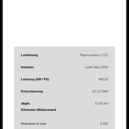
Lackierung
Papyrusweiss (717)
Interieur
Leder blau (206)
Leistung (kW / PS)
88/120
Erstzulassung
02.12.1963
abgel.
8.150 km
Kilometer-/Meilenstand
Hubraum in ccm
2.180