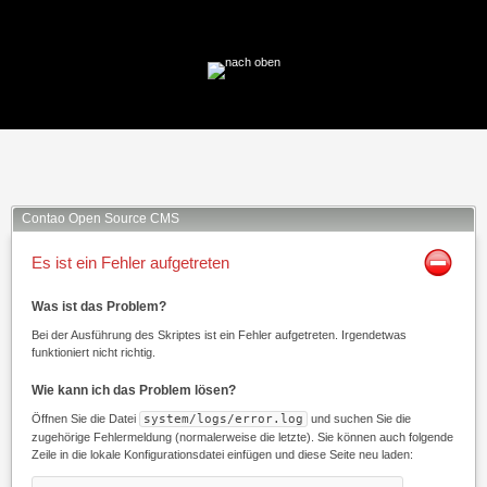
Facebook
Twitter
Xing
Mail
Contao Open Source CMS
Es ist ein Fehler aufgetreten
Was ist das Problem?
Bei der Ausführung des Skriptes ist ein Fehler aufgetreten. Irgendetwas
funktioniert nicht richtig.
Wie kann ich das Problem lösen?
Öffnen Sie die Datei
system/logs/error.log
und suchen Sie die
zugehörige Fehlermeldung (normalerweise die letzte). Sie können auch folgende
Zeile in die lokale Konfigurationsdatei einfügen und diese Seite neu laden: