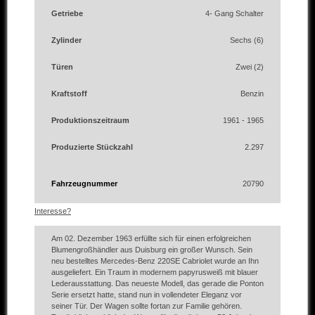
Getriebe
4- Gang Schalter
Zylinder
Sechs (6)
Türen
Zwei (2)
Kraftstoff
Benzin
Produktionszeitraum
1961 - 1965
Produzierte Stückzahl
2.297
Fahrzeugnummer
20790
Interesse?
Am 02. Dezember 1963 erfüllte sich für einen erfolgreichen
Blumengroßhändler aus Duisburg ein großer Wunsch. Sein
neu bestelltes Mercedes-Benz 220SE Cabriolet wurde an Ihn
ausgeliefert. Ein Traum in modernem papyrusweiß mit blauer
Lederausstattung. Das neueste Modell, das gerade die Ponton
Serie ersetzt hatte, stand nun in vollendeter Eleganz vor
seiner Tür. Der Wagen sollte fortan zur Familie gehören.