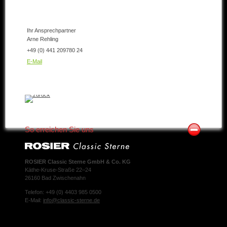
Ihr Ansprechpartner
Arne Rehling
+49 (0) 441 209780 24
E-Mail
So erreichen Sie uns
ROSIER Classic Sterne GmbH & Co. KG
Käthe-Kruse-Straße 22–24
26160 Bad Zwischenahn
Telefon: +49 (0) 4403 985 0500
E-Mail:
info@classic-sterne.de