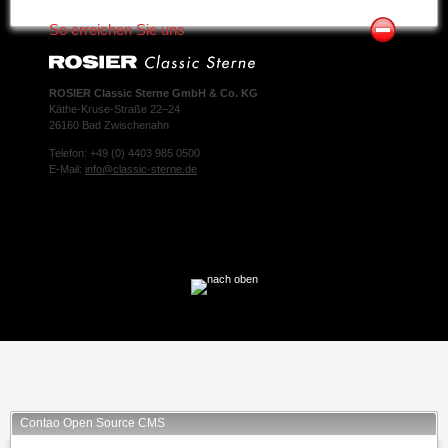
So erreichen Sie uns
ROSIER Classic Sterne GmbH & Co. KG
Käthe-Kruse-Straße 22–24
26160 Bad Zwischenahn
Telefon: +49 (0) 4403 985 0500
E-Mail:
info@classic-sterne.de
Facebook
Twitter
Xing
Mail
Contao Open Source CMS