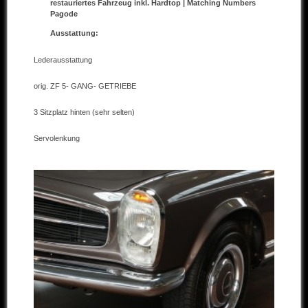
restauriertes Fahrzeug inkl. Hardtop | Matching Numbers
Pagode
Andere Marken
Ausstattung:
Verkaufte Fahrzeuge
Lederausstattung
Kontakt
orig. ZF 5- GANG- GETRIEBE
Impressum
3 Sitzplatz hinten (sehr selten)
Datenschutz
Servolenkung
AGB
Haftungsausschluss