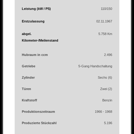
Leistung (kW / PS)
110/150
Erstzulassung
02.11.1967
abgel.
5.758 Km
Kilometer-/Meilenstand
Hubraum in ccm
2.496
Getriebe
5-Gang Handschaltung
Zylinder
Sechs (6)
Türen
Zwei (2)
Kraftstoff
Benzin
Produktionszeitraum
1966 - 1968
Produzierte Stückzahl
5.196