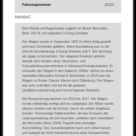
Fahrzeugnummer
20203
Interesse?
Eine Rarität und Augenweide zugleich ist dieser Mercedes-
Benz 250 SL mit originalem 5-Gang Getriebe.
Der Wagen wurde im September 1967 im Werk fertig gestellt
und nach Schweden geliefert. Seine Ausstattung war zu der
Zeit mit Servolenkung, 5-Gang-Getriebe und 3. Sitz durchaus
als üppig zu bezeichnen. Der elegante Roadster gehörte
damals dem Inhaber eines Stuckateur- und
Fassadenbauunternehmens in Västeras/Zentralschweden. Er
verkaufte den Wagen in den späteren 1990er Jahren an einen
namhaften Mercedes-Kenner in Stockholm. In 2015 kam der
Wagen zu Rosier Classic-Sterne nach Oldenburg. Der Wagen
war sehr ordentlich und bot für die geplante
Qualitätsrestaurierung eine hervorragende Substanz.
Die Restaurierung dauerte von 2015 bis 2017. Der Wagen
wurde vollständig zerlegt und neu aufgebaut. Der Motor wurde
ebenso revidiert wie die Achsen, bevor sie wieder eingebaut
wurden. Hochwertige Sattlerarbeiten, die das Erneuern der
Lederausstattung mit sich brachten, verleihen dem Innenleben
der Mercedes-Benz 250SL Pagode eine einmalige
Ausstrahlung. Das Gesamtergebnis kann sich sehen lassen
und spiegelt die hohe Handwerkskunst einer fachgerechten