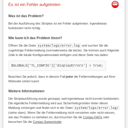
Es ist ein Fehler aufgetreten
Was ist das Problem?
Bei der Ausführung des Skriptes ist ein Fehler aufgetreten. Irgendetwas
funktioniert nicht richtig.
Wie kann ich das Problem lösen?
Öffnen Sie die Datei
system/logs/error.log
und suchen Sie die
zugehörige Fehlermeldung (normalerweise die letzte). Sie können auch folgende
Zeile in die lokale Konfigurationsdatei einfügen und diese Seite neu laden:
$GLOBALS['TL_CONFIG']['displayErrors'] = true;
Beachten Sie jedoch, dass in diesem Fall
jeder
die Fehlermeldungen auf Ihrer
Webseite sehen kann!
Weitere Informationen
Die Skriptausführung wurde gestoppt, weil irgendetwas nicht korrekt funktioniert.
Die eigentliche Fehlermeldung wird aus Sicherheitsgründen hinter dieser
Meldung verborgen und findet sich in der Datei
system/logs/error.log/
(siehe oben). Wenn Sie die Fehlermeldung nicht verstehen oder nicht wissen,
wie das Problem zu beheben ist, durchsuchen Sie die
Contao-FAQs
oder
besuchen Sie die
Contao-Supportseite
.