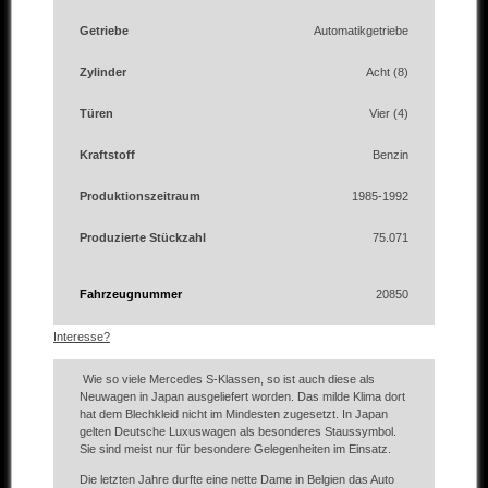
Getriebe
Automatikgetriebe
Zylinder
Acht (8)
Türen
Vier (4)
Kraftstoff
Benzin
Produktionszeitraum
1985-1992
Produzierte Stückzahl
75.071
Fahrzeugnummer
20850
Interesse?
Wie so viele Mercedes S-Klassen, so ist auch diese als
Neuwagen in Japan ausgeliefert worden. Das milde Klima dort
hat dem Blechkleid nicht im Mindesten zugesetzt. In Japan
gelten Deutsche Luxuswagen als besonderes Staussymbol.
Sie sind meist nur für besondere Gelegenheiten im Einsatz.
Die letzten Jahre durfte eine nette Dame in Belgien das Auto