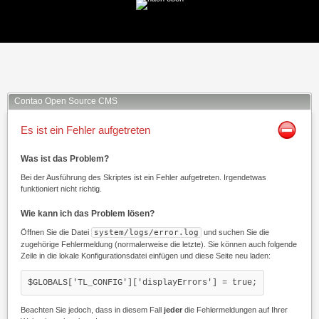
Facebook
Twitter
Xing
Mail
Contao Open Source CMS
Es ist ein Fehler aufgetreten
Was ist das Problem?
Bei der Ausführung des Skriptes ist ein Fehler aufgetreten. Irgendetwas
funktioniert nicht richtig.
Wie kann ich das Problem lösen?
Öffnen Sie die Datei
system/logs/error.log
und suchen Sie die
zugehörige Fehlermeldung (normalerweise die letzte). Sie können auch folgende
Zeile in die lokale Konfigurationsdatei einfügen und diese Seite neu laden:
$GLOBALS['TL_CONFIG']['displayErrors'] = true;
Beachten Sie jedoch, dass in diesem Fall
jeder
die Fehlermeldungen auf Ihrer