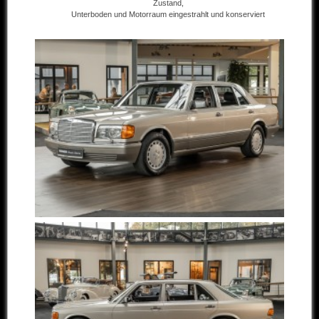
Zustand,
Unterboden und Motorraum eingestrahlt und konserviert
Andere Marken
Verkaufte Fahrzeuge
Kontakt
Impressum
Datenschutz
AGB
Haftungsausschluss