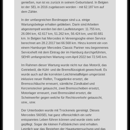
genießen, nun ist es zurück in seinem Geburtsland. In Belgien
ist der SEL in 2016 zugelassen worden - mit 62.187 km auf
dem Zähler.
In der umfangreichen Bordmappe sind u.a. einige
Wartungsbelege erhalten geblieben. Darin sind Arbeiten
abgestempelt worden bei den Laufleistungen: 11.755 km,
26.084 km, 42.617 km, 51.262 km, 56.424 km, und 60.681
km. In Belgien hat Mercedes in Vereengooghe einen Service
berechnet am 28.2.2017 bei 66.568 km. Hinzu kommt ein von
einem Hamburger Mercedes Classic Partner neu begonnenes
Serviceheft mit dem Eintrag der im Hamburg durchgeführten,
SEHR umfangreichen Wartung vom April 2022 bei 72.545 km.
Im Rahmen dieser Wartung wurde nicht nur das Motoröl, das
Getriebeöl, die Kühl- und die Bremsflüssigkeit gewechselt. Es
wurde auch auf die korrekten Leichtmetallfelgen umgerüstet
inklusive neuer Reifen, Traggelenke ersetzt, die
Bremsschläuche erneuert, sämtliche Zündkabel und
Kerzenstecker getauscht, zwei Bremsscheiben ersetzt,
Motorlager erneuert, zwei Bremssättel ersetzt, die
Scheinwerfer gegen welche für Rechtsverkehr getauscht,
usw., usw.
Der Unterboden wurde mit Trockeneis gereinigt. Dieses
Mercedes 560SEL hat ganz offensichtlich ein sehr
entspanntes Leben führen können und wurde stets sehr
gepflegt. Sogar die kleinen Fußbänkchen sind erhalten.
Letztlich war das Bestehen der Hauptuntersuchung und das