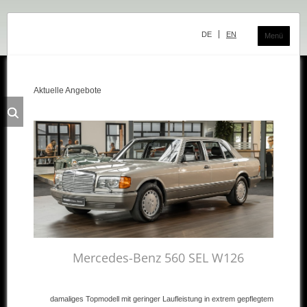
Navigation
überspringen
DE
EN
Menü
Aktuelle Angebote
Das Classic Center
Geschichte
Die Ausstellung
Team
Der Verkauf
Ankauf und Kommission
Die Ausstellung
Mercedes-Benz 560 SEL W126
Die Fahrzeuge
damaliges Topmodell mit geringer Laufleistung in extrem gepflegtem
Fahrzeuge Mercedes