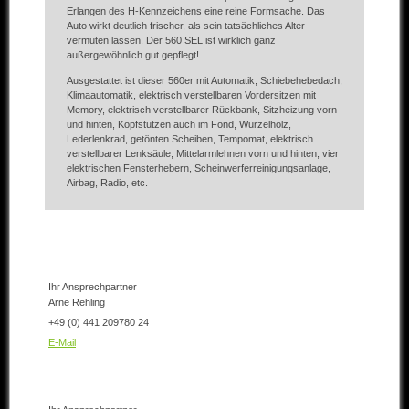
Erlangen des H-Kennzeichens eine reine Formsache. Das
Auto wirkt deutlich frischer, als sein tatsächliches Alter
vermuten lassen. Der 560 SEL ist wirklich ganz
außergewöhnlich gut gepflegt!
Ausgestattet ist dieser 560er mit Automatik, Schiebehebedach,
Klimaautomatik, elektrisch verstellbaren Vordersitzen mit
Memory, elektrisch verstellbarer Rückbank, Sitzheizung vorn
und hinten, Kopfstützen auch im Fond, Wurzelholz,
Lederlenkrad, getönten Scheiben, Tempomat, elektrisch
verstellbarer Lenksäule, Mittelarmlehnen vorn und hinten, vier
elektrischen Fensterhebern, Scheinwerferreinigungsanlage,
Airbag, Radio, etc.
Ihr Ansprechpartner
Arne Rehling
+49 (0) 441 209780 24
E-Mail