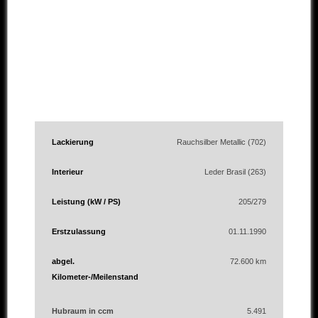
Lackierung
Rauchsilber Metallic (702)
Interieur
Leder Brasil (263)
Leistung (kW / PS)
205/279
Erstzulassung
01.11.1990
abgel.
72.600 km
Kilometer-/Meilenstand
Hubraum in ccm
5.491