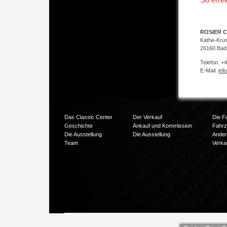
ROSIER C
Käthe-Kru
26160 Bad
Telefon: +
E-Mail:
inf
Das Classic Center
Der Verkauf
Die F
Geschichte
Ankauf und Kommission
Fahr
Die Ausstellung
Die Ausstellung
Ander
Team
Verka