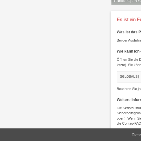
Contao Open S
Es ist ein F
Was ist das 
Bei der Ausführu
Wie kann ich
Öffnen Sie die 
letzte). Sie kön
$GLOBALS[
Beachten Sie je
Weitere Info
Die Skriptausfü
Sicherheitsgrün
oben). Wenn Sie
die
Contao-FA
Diese