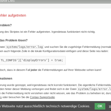
ource CMS
ehler aufgetreten
Problem?
ng des Skriptes ist ein Fehler aufgetreten. Irgendetwas funktioniert nicht richtig.
 das Problem lösen?
Datei
system/logs/error.log
und suchen Sie die zugehörige Fehlermeldung (normale
nen auch folgende Zeile in die lokale Konfigurationsdatei einfügen und diese Seite neu laden:
'TL_CONFIG']['displayErrors'] = true;
doch, dass in diesem Fall
jeder
die Fehlermeldungen auf Ihrer Webseite sehen kann!
rmationen
hrung wurde gestoppt, weil irgendetwas nicht korrekt funktioniert. Die eigentliche Fehlermeld
den hinter dieser Meldung verborgen und findet sich in der Datei
system/logs/error.l
 die Fehlermeldung nicht verstehen oder nicht wissen, wie das Problem zu beheben ist, du
Qs
oder besuchen Sie die
Contao-Supportseite
.
 Webseite nutzt ausschließlich technisch notwendige Cookies.
OK
W
Legen Sie ein Template namens
templates/be_error.html5
an, um diese Meldung anzupassen