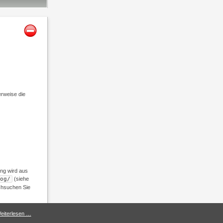
rweise die
ung wird aus
og/
(siehe
rchsuchen Sie
eiterlesen …
.