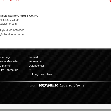
lassic Sterne GmbH & Co. KG
se-Straße 22–24
 Zwischenahn
49 (0) 4403 985 0500
o@classic-sterne.de
ahrzeuge
Kontakt
zeuge Mercedes
Impressum
e Marken
Datenschutz
ufte Fahrzeuge
AGB
Haftungsausschluss
© 2026