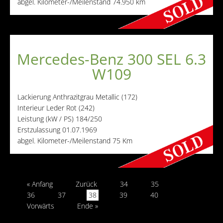
abgel. Kilometer-/Meilenstand
74.950 km
Mercedes-Benz 300 SEL 6.3
W109
Lackierung
Anthrazitgrau Metallic (172)
Interieur
Leder Rot (242)
Leistung (kW / PS)
184/250
Erstzulassung
01.07.1969
abgel. Kilometer-/Meilenstand
75 Km
« Anfang
Zurück
34
35
36
37
38
39
40
Vorwärts
Ende »