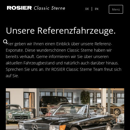
Navigation
überspringen
DE
EN
Menü
Unsere Referenzfahrzeuge.
Das Classic Center
Hier geben wir Ihnen einen Einblick über unsere Referenz-
Geschichte
Exponate. Diese wunderschönen Classic Sterne haben wir
bereits verkauft. Gerne informieren wir Sie über unseren
Die Ausstellung
aktuellen Fahrzeugbestand und natürlich auch darüber hinaus.
Team
Sprechen Sie uns an. Ihr ROSIER Classic Sterne Team freut sich
auf Sie.
Der Verkauf
Ankauf und Kommission
Die Ausstellung
Die Fahrzeuge
Fahrzeuge Mercedes