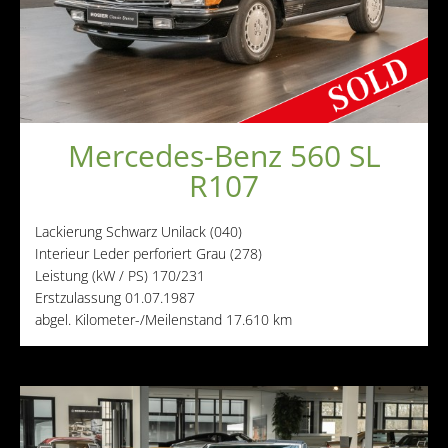
Andere Marken
Verkaufte Fahrzeuge
Kontakt
Impressum
Mercedes-Benz 560 SL
Datenschutz
R107
AGB
Haftungsausschluss
Lackierung
Schwarz Unilack (040)
Interieur
Leder perforiert Grau (278)
Leistung (kW / PS)
170/231
Erstzulassung
01.07.1987
abgel. Kilometer-/Meilenstand
17.610 km