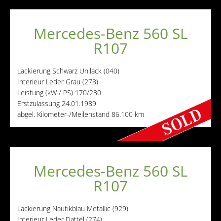
Mercedes-Benz 560 SL
R107
Lackierung
Schwarz Unilack (040)
Interieur
Leder Grau (278)
Leistung (kW / PS)
170/230
Erstzulassung
24.01.1989
abgel. Kilometer-/Meilenstand
86.100 km
Mercedes-Benz 560 SL
R107
Lackierung
Nautikblau Metallic (929)
Interieur
Leder Dattel (274)