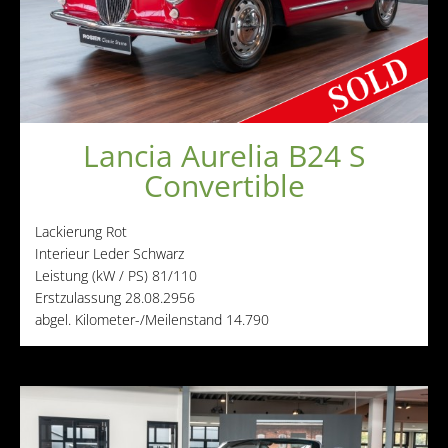
Andere Marken
Verkaufte Fahrzeuge
Kontakt
Impressum
Lancia Aurelia B24 S
Datenschutz
Convertible
AGB
Haftungsausschluss
Lackierung
Rot
Interieur
Leder Schwarz
Leistung (kW / PS)
81/110
Erstzulassung
28.08.2956
abgel. Kilometer-/Meilenstand
14.790