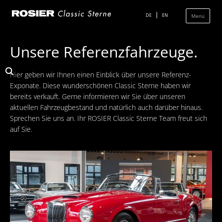
Navigation
überspringen
DE
EN
Menü
Unsere Referenzfahrzeuge.
Das Classic Center
Hier geben wir Ihnen einen Einblick über unsere Referenz-
Geschichte
Exponate. Diese wunderschönen Classic Sterne haben wir
bereits verkauft. Gerne informieren wir Sie über unseren
Die Ausstellung
aktuellen Fahrzeugbestand und natürlich auch darüber hinaus.
Team
Sprechen Sie uns an. Ihr ROSIER Classic Sterne Team freut sich
auf Sie.
Der Verkauf
Ankauf und Kommission
Die Ausstellung
Die Fahrzeuge
Fahrzeuge Mercedes