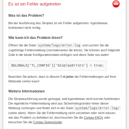
Es ist ein Fehler aufgetreten
Was ist das Problem?
Bei der Ausführung des Skriptes ist ein Fehler aufgetreten. Irgendetwas
funktioniert nicht richtig.
Wie kann ich das Problem lösen?
Öffnen Sie die Datei
system/logs/error.log
und suchen Sie die
zugehörige Fehlermeldung (normalerweise die letzte). Sie können auch folgende
Zeile in die lokale Konfigurationsdatei einfügen und diese Seite neu laden:
$GLOBALS['TL_CONFIG']['displayErrors'] = true;
Beachten Sie jedoch, dass in diesem Fall
jeder
die Fehlermeldungen auf Ihrer
Webseite sehen kann!
Weitere Informationen
Die Skriptausführung wurde gestoppt, weil irgendetwas nicht korrekt funktioniert.
Die eigentliche Fehlermeldung wird aus Sicherheitsgründen hinter dieser
Meldung verborgen und findet sich in der Datei
system/logs/error.log/
(siehe oben). Wenn Sie die Fehlermeldung nicht verstehen oder nicht wissen,
wie das Problem zu beheben ist, durchsuchen Sie die
Contao-FAQs
oder
besuchen Sie die
Contao-Supportseite
.