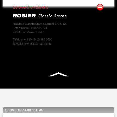
So erreichen Sie uns
ROSIER Classic Sterne GmbH & Co. KG
Käthe-Kruse-Straße 22–24
26160 Bad Zwischenahn
Telefon: +49 (0) 4403 985 0500
E-Mail:
info@classic-sterne.de
Facebook
Twitter
Xing
Mail
Contao Open Source CMS