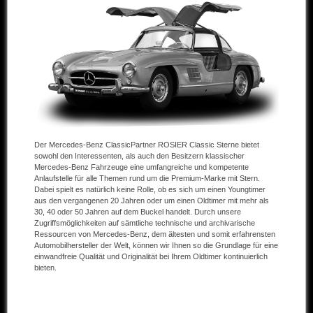
Andere Marken
Verkaufte Fahrzeuge
Kontakt
Impressum
Datenschutz
Der Mercedes-Benz ClassicPartner ROSIER Classic Sterne bietet
AGB
sowohl den Interessenten, als auch den Besitzern klassischer
Mercedes-Benz Fahrzeuge eine umfangreiche und kompetente
Anlaufstelle für alle Themen rund um die Premium-Marke mit Stern.
Haftungsausschluss
Dabei spielt es natürlich keine Rolle, ob es sich um einen Youngtimer
aus den vergangenen 20 Jahren oder um einen Oldtimer mit mehr als
30, 40 oder 50 Jahren auf dem Buckel handelt. Durch unsere
Zugriffsmöglichkeiten auf sämtliche technische und archivarische
Ressourcen von Mercedes-Benz, dem ältesten und somit erfahrensten
Automobilhersteller der Welt, können wir Ihnen so die Grundlage für eine
einwandfreie Qualität und Originalität bei Ihrem Oldtimer kontinuierlich
bieten.