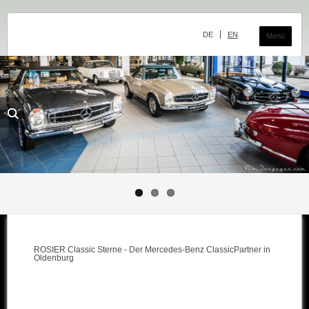
Navigation
überspringen
DE
EN
Menü
Das Classic Center
Geschichte
Die Ausstellung
Team
Der Verkauf
Ankauf und Kommission
ROSIER Classic Sterne - Der Mercedes-Benz ClassicPartner in
Die Ausstellung
Oldenburg
Die Fahrzeuge
Fahrzeuge Mercedes