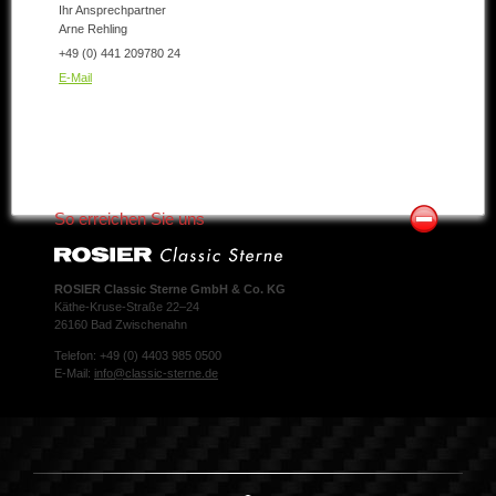
Ihr Ansprechpartner
Arne Rehling
+49 (0) 441 209780 24
E-Mail
So erreichen Sie uns
ROSIER Classic Sterne GmbH & Co. KG
Käthe-Kruse-Straße 22–24
26160 Bad Zwischenahn
Telefon: +49 (0) 4403 985 0500
E-Mail:
info@classic-sterne.de