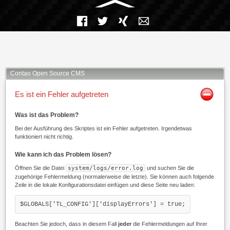
Facebook
Twitter
Xing
Mail
Contao Open Source CMS
Es ist ein Fehler aufgetreten
Was ist das Problem?
Bei der Ausführung des Skriptes ist ein Fehler aufgetreten. Irgendetwas
funktioniert nicht richtig.
Wie kann ich das Problem lösen?
Öffnen Sie die Datei
system/logs/error.log
und suchen Sie die
zugehörige Fehlermeldung (normalerweise die letzte). Sie können auch folgende
Zeile in die lokale Konfigurationsdatei einfügen und diese Seite neu laden:
$GLOBALS['TL_CONFIG']['displayErrors'] = true;
Beachten Sie jedoch, dass in diesem Fall
jeder
die Fehlermeldungen auf Ihrer