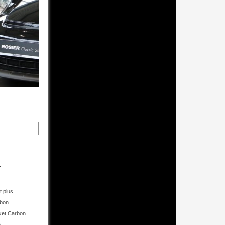
Porsche 911 997 GT2
:
t plus
rbon
ket Carbon
e