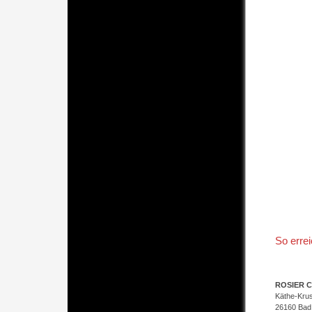
So erre
ROSIER C
Käthe-Kru
26160 Bad