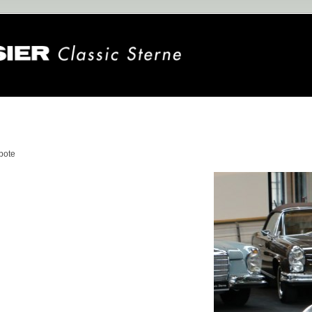
n
bote