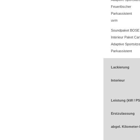
Feuerlöscher
Parkassistent
uvm
Soundpaket BOSE
Interieur Paket Ca
Adaptive Sportsitz
Parkassistent
Lackierung
Interieur
Leistung (kW / PS
Erstzulassung
abgel. Kilometer-