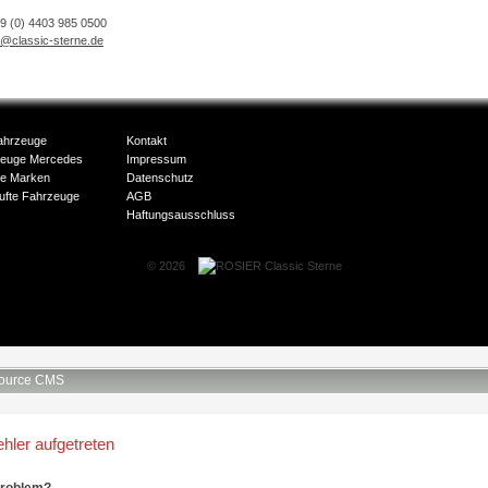
49 (0) 4403 985 0500
o@classic-sterne.de
ahrzeuge
Kontakt
zeuge Mercedes
Impressum
e Marken
Datenschutz
ufte Fahrzeuge
AGB
Haftungsausschluss
© 2026
ource CMS
ehler aufgetreten
Problem?