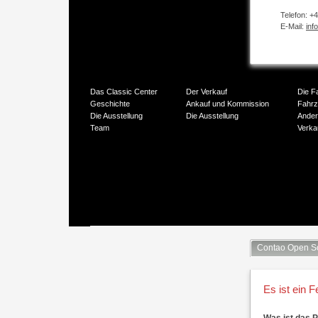
Telefon: +
E-Mail:
inf
Das Classic Center
Der Verkauf
Die F
Geschichte
Ankauf und Kommission
Fahr
Die Ausstellung
Die Ausstellung
Ander
Team
Verka
Contao Open S
Es ist ein F
Was ist das 