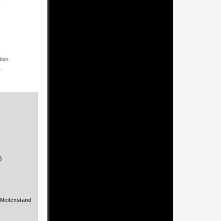
Sport Chrono Paket plus
rbon
Interieur-Zusatzpaket Carbon
e
Feuerlöscher
uvm
basaltschwarzmet.
Leder/ alcantara GT2
schwarz
)
390/ 530
23.03.2009
/Meilenstand
orig. 47.460 km