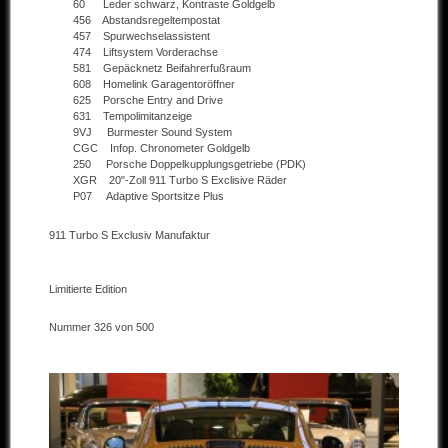
60 Leder schwarz, Kontraste Goldgelb
456 Abstandsregeltempostat
Andere Marken
457 Spurwechselassistent
474 Liftsystem Vorderachse
581 Gepäcknetz Beifahrerfußraum
Verkaufte Fahrzeuge
608 Homelink Garagentoröffner
625 Porsche Entry and Drive
Kontakt
631 Tempolimitanzeige
9VJ Burmester Sound System
Impressum
CGC Infop. Chronometer Goldgelb
250 Porsche Doppelkupplungsgetriebe (PDK)
XGR 20"-Zoll 911 Turbo S Exclisive Räder
Datenschutz
P07 Adaptive Sportsitze Plus
AGB
911 Turbo S Exclusiv Manufaktur
Haftungsausschluss
Limitierte Edition
Nummer 326 von 500