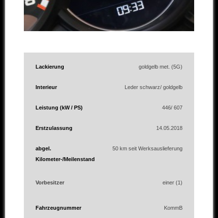
Lackierung
goldgelb met. (5G)
Interieur
Leder schwarz/ goldgelb
Leistung (kW / PS)
446/ 607
Erstzulassung
14.05.2018
abgel.
50 km seit Werksauslieferung
Kilometer-/Meilenstand
Vorbesitzer
einer (1)
Fahrzeugnummer
KommB