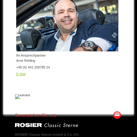
Ihr Ansprechpartner
Arne Rehling
+49 (0) 441 209780 24
E-Mail
So erreichen Sie uns
ROSIER Classic Sterne GmbH & Co. KG