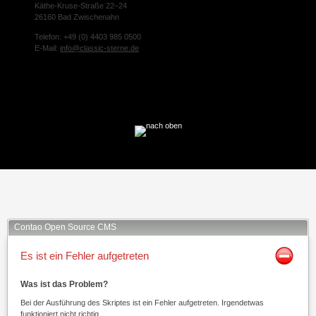
Käthe-Kruse-Straße 22–24
26160 Bad Zwischenahn
Telefon: +49 (0) 4403 985 0500
E-Mail:
info@classic-sterne.de
Facebook
Twitter
Xing
Mail
Contao Open Source CMS
Es ist ein Fehler aufgetreten
Was ist das Problem?
Bei der Ausführung des Skriptes ist ein Fehler aufgetreten. Irgendetwas
funktioniert nicht richtig.