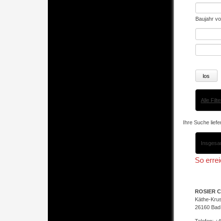
Baujahr vo
Alle Fil
Ihre Suche lief
Insgesa
So erre
ROSIER C
Käthe-Kru
26160 Bad