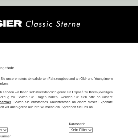
n
Angebote.
n Sie unseren stets aktualisierten Fahrzeugbestand an Old- und Youngtimern
arken.
 senden wir Ihnen selbstverständlich gerne ein Exposé zu Ihrem jeweiligen
rzeug zu. Sollten Sie Fragen haben, wenden Sie sich bitte an unsere
partner
. Sollten Sie ernsthaftes Kaufinteresse an einem dieser Exponate
en wir auch gerne auf Ihre Wünsche ein. Sprechen Sie uns an.
e
Karosserie
nummer