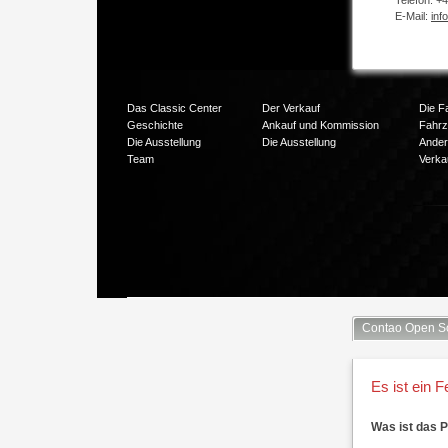
Telefon: +
E-Mail:
inf
Das Classic Center
Der Verkauf
Die F
Geschichte
Ankauf und Kommission
Fahr
Die Ausstellung
Die Ausstellung
Ander
Team
Verka
Contao Open S
Es ist ein F
Was ist das 