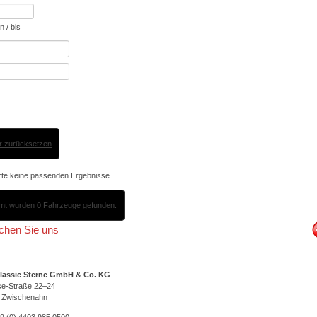
n / bis
ter zurücksetzen
erte keine passenden Ergebnisse.
mt wurden 0 Fahrzeuge gefunden.
ichen Sie uns
lassic Sterne GmbH & Co. KG
se-Straße 22–24
 Zwischenahn