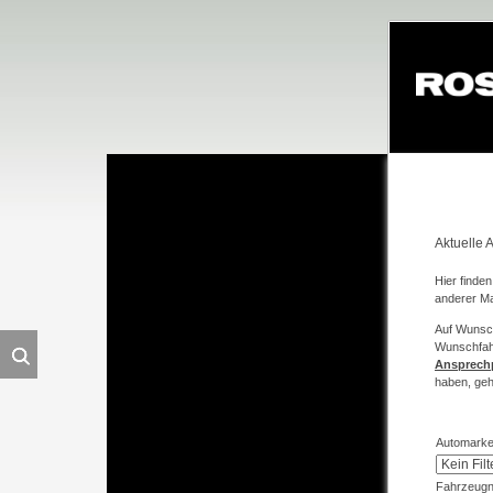
Navigation
überspringe
Aktuelle 
Hier finde
anderer M
Auf Wunsch
Wunschfah
Ansprech
haben, geh
Automark
Fahrzeug