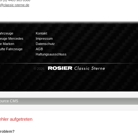
49 (0) 4403 985 0500
o@classic-sterne.de
ahrzeuge
Kontakt
zeuge Mercedes
Impressum
e Marken
Datenschutz
ufte Fahrzeuge
AGB
Haftungsausschluss
© 2026
ource CMS
ehler aufgetreten
Problem?