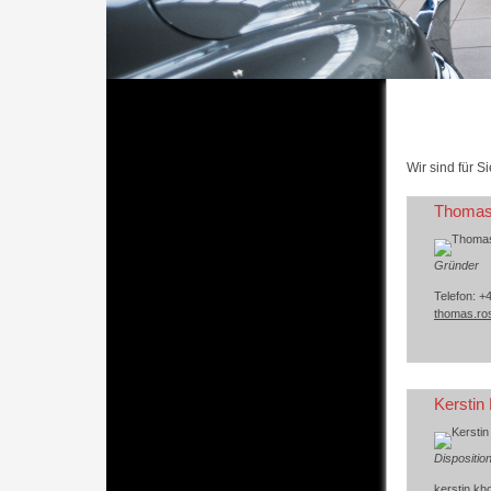
Wir sind für Si
Thomas
Gründer
Telefon: +
thomas.ro
Kerstin
Dispositio
kerstin.kh