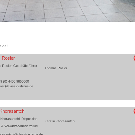
e da!
 Rosier
Thomas Rosier
49 (0) 4403 9850500
sier@classic-sterne.de
 Khorasantchi
Kerstin Khorasantchi
n & Verkaufsadministration
orasantchi@classic-sterne.de