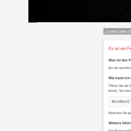
Contao Open S
Es ist ein F
Was ist das 
Bei der Ausführu
Wie kann ich
Öffnen Sie die 
letzte). Sie kön
$GLOBALS[
Beachten Sie je
Weitere Info
Die Skriptausfü