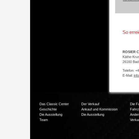
So erre
ROSIER C
Käthe-Kru
26160 Bad
Telefon: +
E-Mail:
inf
Das Classic Center
Der Verkauf
Die F
Geschichte
Ankauf und Kommission
Fahr
Die Ausstellung
Die Ausstellung
Ander
Team
Verka