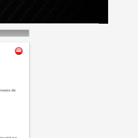
rweise die
ung wird aus