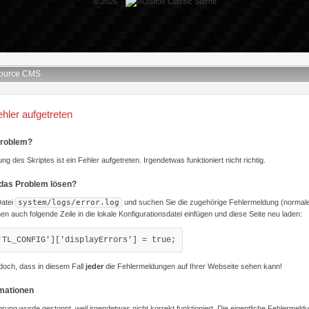
© 2026
ource CMS
ehler aufgetreten
Problem?
ng des Skriptes ist ein Fehler aufgetreten. Irgendetwas funktioniert nicht richtig.
 das Problem lösen?
Datei
system/logs/error.log
und suchen Sie die zugehörige Fehlermeldung (normale
nen auch folgende Zeile in die lokale Konfigurationsdatei einfügen und diese Seite neu laden:
'TL_CONFIG']['displayErrors'] = true;
doch, dass in diesem Fall
jeder
die Fehlermeldungen auf Ihrer Webseite sehen kann!
rmationen
hrung wurde gestoppt, weil irgendetwas nicht korrekt funktioniert. Die eigentliche Fehlermeld