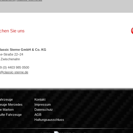
ichen Sie uns
lassic Sterne GmbH & Co. KG
se-Straße 22–24
 Zwischenahn
49 (0) 4403 985 0500
o@classic-sterne.de
ahrzeuge
Kontakt
zeuge Mercedes
Impressum
e Marken
Datenschutz
ufte Fahrzeuge
AGB
Haftungsausschluss