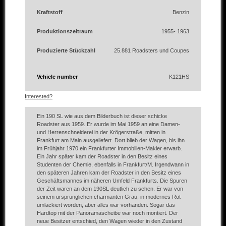
Kraftstoff
Benzin
Produktionszeitraum
1955- 1963
Produzierte Stückzahl
25.881 Roadsters und Coupes
Vehicle number
K121HS
Interested?
Ein 190 SL wie aus dem Bilderbuch ist dieser schicke
Roadster aus 1959. Er wurde im Mai 1959 an eine Damen-
und Herrenschneiderei in der Krögerstraße, mitten in
Frankfurt am Main ausgeliefert. Dort blieb der Wagen, bis ihn
im Frühjahr 1970 ein Frankfurter Immobilien-Makler erwarb.
Ein Jahr später kam der Roadster in den Besitz eines
Studenten der Chemie, ebenfalls in Frankfurt/M. Irgendwann in
den späteren Jahren kam der Roadster in den Besitz eines
Geschäftsmannes im näheren Umfeld Frankfurts. Die Spuren
der Zeit waren an dem 190SL deutlich zu sehen. Er war von
seinem ursprünglichen charmanten Grau, in modernes Rot
umlackiert worden, aber alles war vorhanden. Sogar das
Hardtop mit der Panoramascheibe war noch montiert. Der
neue Besitzer entschied, den Wagen wieder in den Zustand