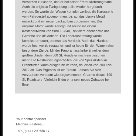
versetzen zu lassen, den er bei seiner Erstauslieferung hatte.
Auch die originale Farbgebung sollte wieder hergestellt
werden. So wurde der Wagen komplett zerlegt, die Karosserie
vom Fahrgestell abgenommen, bis auf das blanke Metall
entlackt und ein neuer Lackaufbau vorgenommen. Der
originale Motor wurde zerlegt und alleine mit einem
Kostenaufwand von €uro 16.840,- revidiert, ebenso wie das
Getriebe und die Achsen. Die Lederausstattung wurde
komplett erneuert, ebenso das Verdeck. Auch das Hardtop
wurde hochwertig restauriert und ist heute für den Wagen eine
besondere Zierde. Mit der Panoramascheibe ähnelt er dem
großen Bruder, dem 300 SL Roadster noch ein bisschen
mehr. Die Restaurierungsarbeiten, die von Spezialisten im
Frankfurter Raum ausgeführt wurden, dauerten von 2009 bis
2012 an. Das Ergebnis ist ein Traum. Lassen Sie sich
verzaubern von dem wiedergewonnenen Charme dieses 190
SL Roadsters. Vielleicht findet er ja sein neues Zuhause bei
Ihnen.
Your contact partner
Matthias Fastenau
+49 (0) 441 209780 17