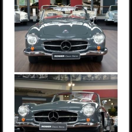
Other manufacturers
Sold Cars
Connect
Imprint
Disclaimer