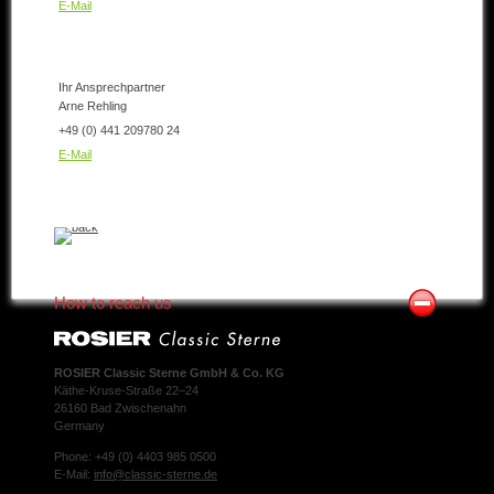
E-Mail
Ihr Ansprechpartner
Arne Rehling
+49 (0) 441 209780 24
E-Mail
How to reach us
ROSIER Classic Sterne GmbH & Co. KG
Käthe-Kruse-Straße 22–24
26160 Bad Zwischenahn
Germany
Phone: +49 (0) 4403 985 0500
E-Mail:
info@classic-sterne.de