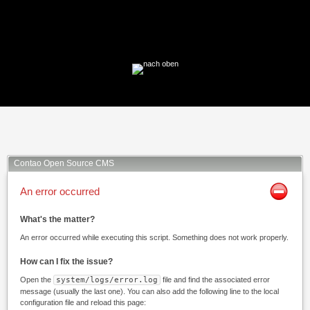
Facebook
Twitter
Xing
Mail
Contao Open Source CMS
An error occurred
What's the matter?
An error occurred while executing this script. Something does not work properly.
How can I fix the issue?
Open the
system/logs/error.log
file and find the associated error
message (usually the last one). You can also add the following line to the local
configuration file and reload this page: