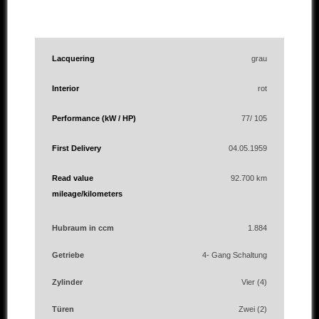
Lacquering
grau
Interior
rot
Performance (kW / HP)
77/ 105
First Delivery
04.05.1959
Read value
92.700 km
mileage/kilometers
Hubraum in ccm
1.884
Getriebe
4- Gang Schaltung
Zylinder
Vier (4)
Türen
Zwei (2)